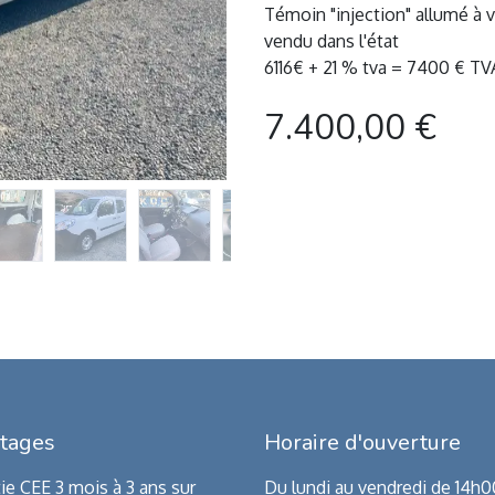
Témoin "injection" allumé à vé
vendu dans l'état
6116€ + 21 % tva = 7400 € 
7.400,00
€
tages
Horaire d'ouverture
ie CEE 3 mois à 3 ans sur
Du lundi au vendredi de 14h0